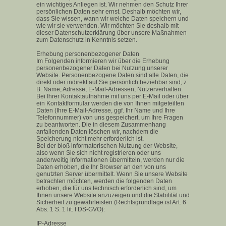
ein wichtiges Anliegen ist. Wir nehmen den Schutz Ihrer
persönlichen Daten sehr ernst. Deshalb möchten wir,
dass Sie wissen, wann wir welche Daten speichern und
wie wir sie verwenden. Wir möchten Sie deshalb mit
dieser Datenschutzerklärung über unsere Maßnahmen
zum Datenschutz in Kenntnis setzen.
Erhebung personenbezogener Daten
Im Folgenden informieren wir über die Erhebung
personenbezogener Daten bei Nutzung unserer
Website. Personenbezogene Daten sind alle Daten, die
direkt oder indirekt auf Sie persönlich beziehbar sind, z.
B. Name, Adresse, E-Mail-Adressen, Nutzerverhalten.
Bei Ihrer Kontaktaufnahme mit uns per E-Mail oder über
ein Kontaktformular werden die von Ihnen mitgeteilten
Daten (Ihre E-Mail-Adresse, ggf. Ihr Name und Ihre
Telefonnummer) von uns gespeichert, um Ihre Fragen
zu beantworten. Die in diesem Zusammenhang
anfallenden Daten löschen wir, nachdem die
Speicherung nicht mehr erforderlich ist.
Bei der bloß informatorischen Nutzung der Website,
also wenn Sie sich nicht registrieren oder uns
anderweitig Informationen übermitteln, werden nur die
Daten erhoben, die Ihr Browser an den von uns
genutzten Server übermittelt. Wenn Sie unsere Website
betrachten möchten, werden die folgenden Daten
erhoben, die für uns technisch erforderlich sind, um
Ihnen unsere Website anzuzeigen und die Stabilität und
Sicherheit zu gewährleisten (Rechtsgrundlage ist Art. 6
Abs. 1 S. 1 lit. f DS-GVO):
IP-Adresse