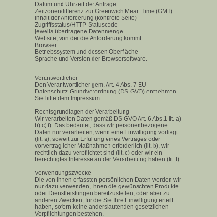
Datum und Uhrzeit der Anfrage
Zeitzonendifferenz zur Greenwich Mean Time (GMT)
Inhalt der Anforderung (konkrete Seite)
Zugriffsstatus/HTTP-Statuscode
jeweils übertragene Datenmenge
Website, von der die Anforderung kommt
Browser
Betriebssystem und dessen Oberfläche
Sprache und Version der Browsersoftware.
Verantwortlicher
Den Verantwortlicher gem. Art. 4 Abs. 7 EU-
Datenschutz-Grundverordnung (DS-GVO) entnehmen
Sie bitte dem Impressum.
Rechtsgrundlagen der Verarbeitung
Wir verarbeiten Daten gemäß DS-GVO Art. 6 Abs.1 lit. a)
b) c) f). Das bedeutet, dass wir personenbezogene
Daten nur verarbeiten, wenn eine Einwilligung vorliegt
(lit. a), soweit zur Erfüllung eines Vertrages oder
vorvertraglicher Maßnahmen erforderlich (lit. b), wir
rechtlich dazu verpflichtet sind (lit. c) oder wir ein
berechtigtes Interesse an der Verarbeitung haben (lit. f).
Verwendungszwecke
Die von Ihnen erfassten persönlichen Daten werden wir
nur dazu verwenden, Ihnen die gewünschten Produkte
oder Dienstleistungen bereitzustellen, oder aber zu
anderen Zwecken, für die Sie Ihre Einwilligung erteilt
haben, sofern keine anderslautenden gesetzlichen
Verpflichtungen bestehen.